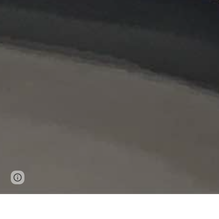
Page
Report abuse
updated