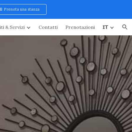
📅 Prenota una stanza
ion
ti & Servizi
Contatti
Prenotazioni
𝗜𝗧