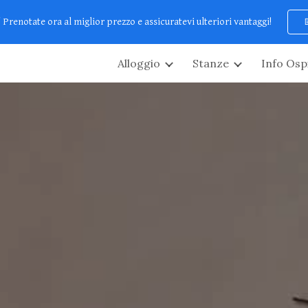
renotate ora al miglior prezzo e assicuratevi ulteriori vantaggi!
ip to main content
Skip to navigat
Alloggio
Stanze
Info Ospi