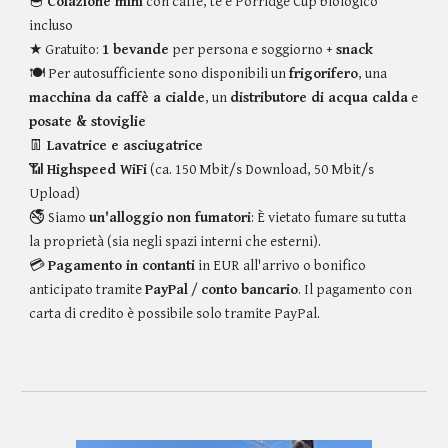
🥣
Colazione mini
con caffè, tè e Porridge Cup biologico
incluso
★ Gratuito:
1 bevande
per persona e soggiorno +
snack
🍽️ Per autosufficiente sono disponibili un
frigorifero
, una
macchina da caffè a cialde
, un
distributore di acqua calda
e
posate & stoviglie
👖
Lavatrice e asciugatrice
📶
Highspeed WiFi
(ca. 150 Mbit/s Download, 50 Mbit/s
Upload)
🚭 Siamo
un'alloggio non fumatori
: È vietato fumare su tutta
la proprietà (sia negli spazi interni che esterni).
💳
Pagamento in contanti
in EUR all'arrivo o bonifico
anticipato tramite
PayPal
/
conto bancario
. Il pagamento con
carta di credito è possibile solo tramite PayPal.