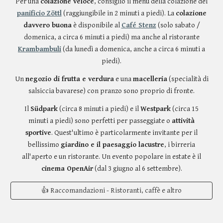
Per una
colazione veloce
, consiglio il menù della colazione del
panificio Zöttl
(raggiungibile in 2 minuti a piedi). La
colazione
davvero buona
è disponibile al
Café Stenz
(solo sabato /
domenica, a circa 6 minuti a piedi) ma anche al ristorante
Krambambuli
(da lunedì a domenica, anche a circa 6 minuti a
piedi).
Un
negozio di frutta e verdura
e
una
macelleria
(specialità di
salsiccia bavarese) con pranzo sono proprio di fronte.
Il
Südpark
(circa 8 minuti a piedi) e il
Westpark
(circa 15
minuti a piedi) sono perfetti per passeggiate o
attività
sportive
. Quest'ultimo è particolarmente invitante per il
bellissimo
giardino e il paesaggio lacustre
, i birreria
all'aperto e un ristorante. Un evento popolare in estate è il
cinema OpenAir
(dal 3 giugno al 6 settembre).
👍 Raccomandazioni - Ristoranti, caffè e altro