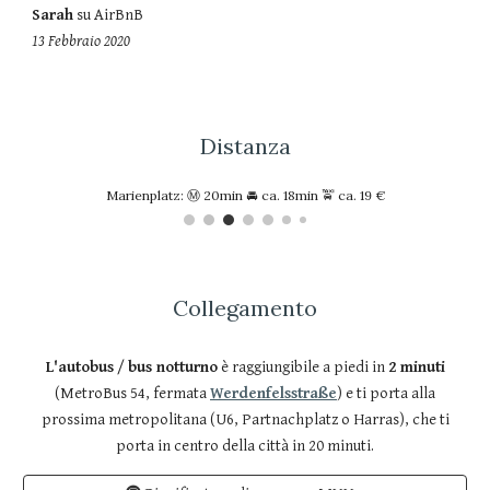
Sarah
su AirBnB
13 Febbraio 2020
Distanza
Marienplatz: Ⓜ️ 20min 🚘 ca. 18min 🚖 ca. 19 €
Collegamento
L'autobus
/
bus notturno
è raggiungibile a piedi in
2 minuti
(MetroBus 54, fermata
Werdenfelsstraße
) e ti porta alla
prossima metropolitana (U6, Partnachplatz o Harras), che ti
porta in centro della città in 20 minuti.