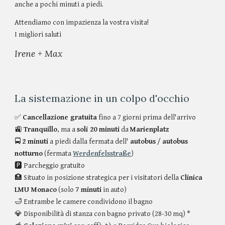
anche a pochi minuti a piedi.
Attendiamo con impazienza la vostra visita!
I migliori saluti
Irene + Max
La sistemazione in un colpo d'occhio
✅
Cancellazione gratuita
fino a 7 giorni prima dell'arrivo
🚉
Tranquillo
, ma a
soli 20 minuti
da
Marienplatz
🚍
2 minuti
a piedi dalla fermata dell'
autobus
/
autobus
notturno
(fermata
Werdenfelsstraße
)
🅿️ Parcheggio gratuito
🏥 Situato in posizione strategica per i visitatori della
Clinica
LMU Monaco
(solo
7 minuti
in auto)
🛁 Entrambe le camere condividono il bagno
💎 Disponibilità di stanza con bagno privato (28-30 mq) *