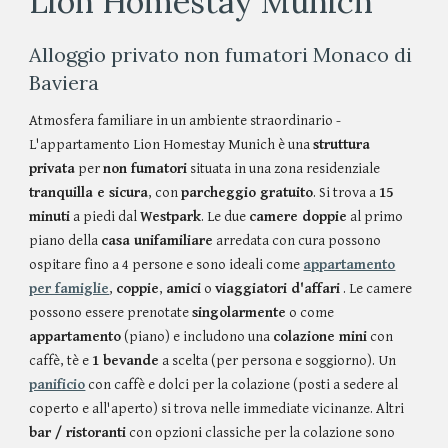
Lion Homestay Munich
Alloggio privato non fumatori Monaco di
Baviera
Atmosfera familiare in un ambiente straordinario -
L'appartamento Lion Homestay Munich è una
struttura
privata
per
non fumatori
situata in una zona residenziale
tranquilla e sicura
, con
parcheggio gratuito
. Si trova a
15
minuti
a piedi dal
Westpark
. Le due
camere doppie
al primo
piano della
casa unifamiliare
arredata con cura possono
ospitare fino a 4 persone e sono ideali come
appartamento
per famiglie
,
coppie
,
amici
o
viaggiatori d'affari
. Le camere
possono essere prenotate
singolarmente
o come
appartamento
(piano) e includono una
colazione mini
con
caffè, tè e
1 bevande
a scelta (per persona e soggiorno). Un
panificio
con caffè e dolci per la colazione (posti a sedere al
coperto e all'aperto) si trova nelle immediate vicinanze. Altri
bar / ristoranti
con opzioni classiche per la colazione sono